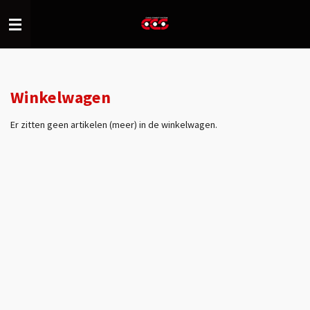
Ga
direct
naar
de
hoofdinhoud
Winkelwagen
Er zitten geen artikelen (meer) in de winkelwagen.