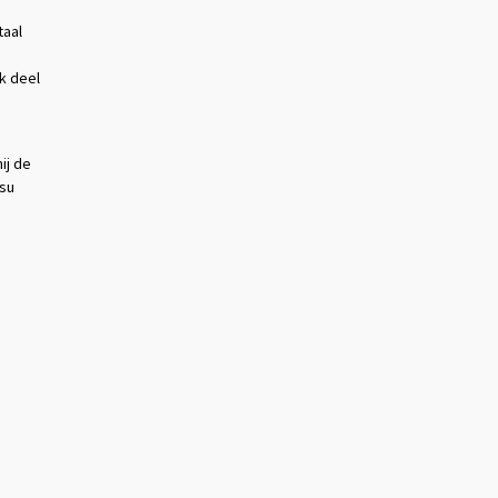
taal
k deel
ij de
Osu