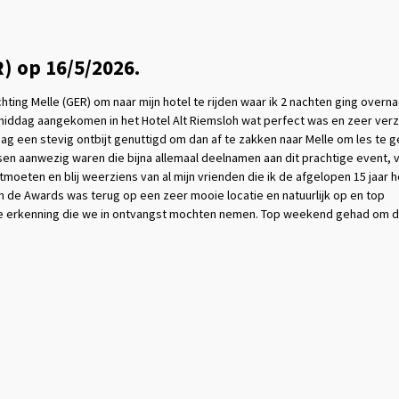
) op 16/5/2026.
hting Melle (GER) om naar mijn hotel te rijden waar ik 2 nachten ging overn
namiddag aangekomen in het Hotel Alt Riemsloh wat perfect was en zeer ver
g een stevig ontbijt genuttigd om dan af te zakken naar Melle om les te 
en aanwezig waren die bijna allemaal deelnamen aan dit prachtige event, 
eten en blij weerziens van al mijn vrienden die ik de afgelopen 15 jaar 
van de Awards was terug op een zeer mooie locatie en natuurlijk op en top
oie erkenning die we in ontvangst mochten nemen. Top weekend gehad om 