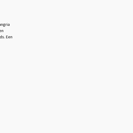
angria
en
ds. Een