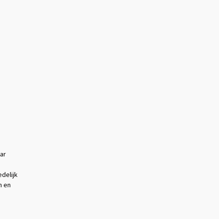
ar
delijk
n en